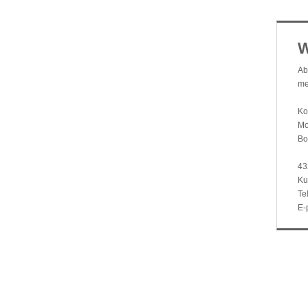
W
Ab
me
Ko
Mo
Bo
43
Ku
Tel
E-